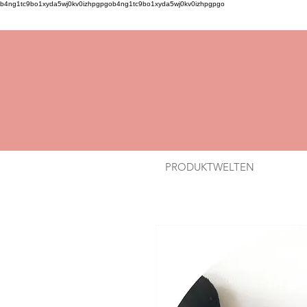
b4ng1tc9bo1xyda5wj0kv0izhpgpgob4ng1tc9bo1xyda5wj0kv0izhpgpgo
PRODUKTWELTEN