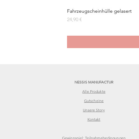
Fahrzeugscheinhülle gelasert
Preis
24,90 €
NESSIS MANUFACTUR
Alle Produkte
Gutscheine
Unsere Story
Kontakt
Gewinnspiel: Teilnahmebedingungen