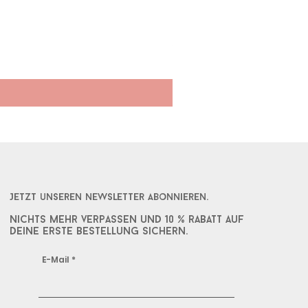
Herz Maßkrugband gelasert
Sale-Preis
ab
17,90 €
Jetzt unseren Newsletter abonnieren.
Nichts mehr verpassen und 10 % rabatt auf
deine erste bestellung sichern.
E-Mail