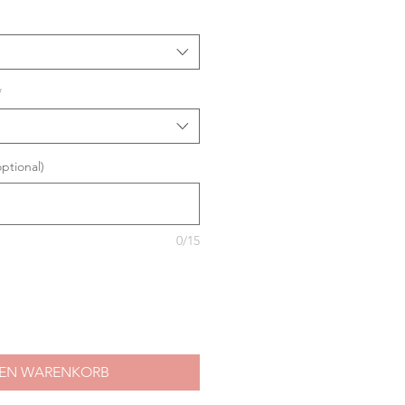
Preis
*
optional)
0/15
DEN WARENKORB