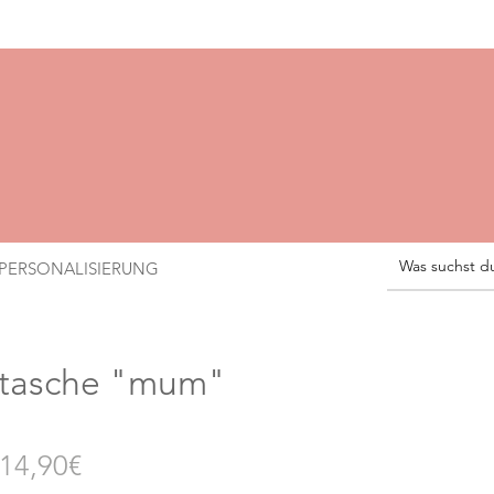
PERSONALISIERUNG
ktasche "mum"
Standardpreis
Sale-
14,90€