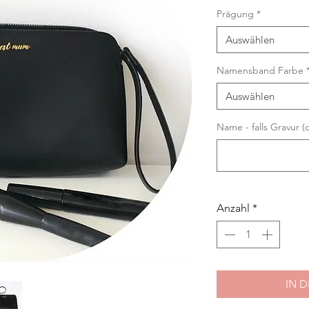
Prägung
*
Auswählen
Namensband Farbe
Auswählen
Name - falls Gravur (
Anzahl
*
IN 