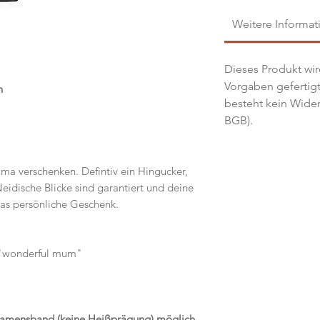
Weitere Informat
Dieses Produkt wir
Vorgaben gefertigt
n
besteht kein Widerr
BGB).
ma verschenken. Defintiv ein Hingucker,
Neidische Blicke sind garantiert und deine
das persönliche Geschenk.
 "wonderful mum"
Namensband (keine Heißprägung) möglich.