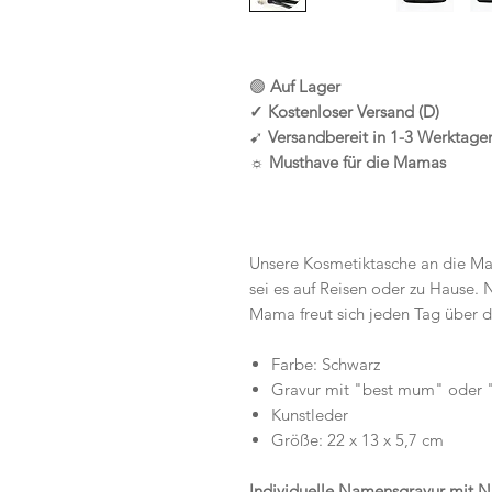
🟢
Auf Lager
✓ Kostenloser Versand (D)
➹
Versandbereit in 1
-3 Werktage
☼ Musthave für die Mamas
Unsere Kosmetiktasche an die Ma
sei es auf Reisen oder zu Hause. 
Mama freut sich jeden Tag über 
Farbe: Schwarz
Gravur mit "best mum" oder
Kunstleder
Größe: 22 x 13 x 5,7 cm
Individuelle Namensgravur mit 