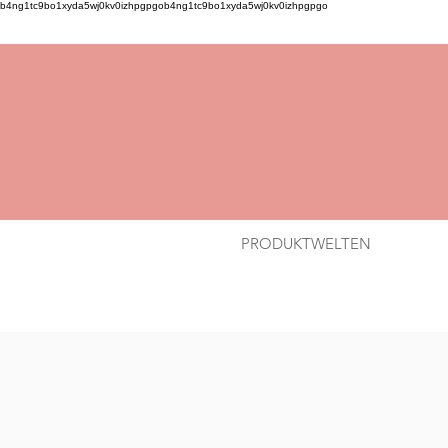
b4ng1tc9bo1xyda5wj0kv0izhpgpgob4ng1tc9bo1xyda5wj0kv0izhpgpgo
PRODUKTWELTEN