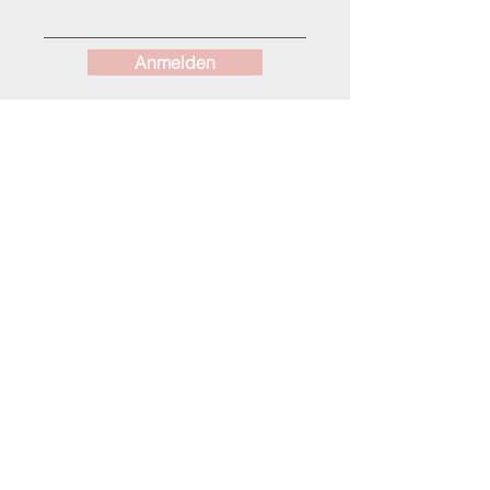
Anmelden
NESSIS MANUFACTUR
Alle Produkte
Gutscheine
Unsere Story
Kontakt
Gewinnspiel: Teilnahmebedingungen