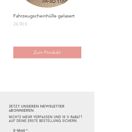
Fahrzeugscheinhülle gelasert
Herz Maßkrugband gela
Preis
Sale-Preis
24,90 €
ab
17,90 €
Zum Produkt
Jetzt unseren Newsletter
abonnieren.
Nichts mehr verpassen und 10 % rabatt
auf deine erste bestellung sichern.
E-Mail