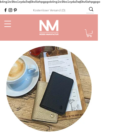
b4ng1tc9bo1xyda5wj0kv0izhpgpgob4ng1tc9bo1xyda5wj0kv0izhpgpgo
Ko
stenloser Versand (D)