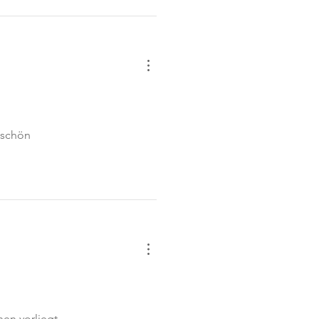
 schön
en vorliegt