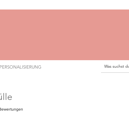
PERSONALISIERUNG
lle
 4.9 von fünf Sternen, basierend auf 32 Bewertungen.
 Bewertungen
le-