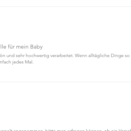
le für mein Baby
ön und sehr hochwertig verarbeitet. Wenn alltägliche Dinge so
infach jedes Mal.
oppelt angenommen, hätte man erfragen können, ob ein Verseh