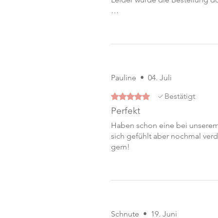
…
Pauline
•
04. Juli
Mit 5 von 5 Sternen bewertet.
Bestätigt
Perfekt
Haben schon eine bei unserem 
sich gefühlt aber nochmal ver
gern!
Schnute
•
19. Juni