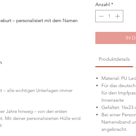
Anzahl
*
Geburt – personalisiert mit dem Namen
IN 
Produktdetails
n
Material: PU Le
Für das deutsch
t – alle wichtigen Unterlagen immer
für den Impfpass
Innenseite
Gefaltet: 16x23
ber Jahre hinweg – von den ersten
Bei einer Person
t. Mit deiner personalisierten Hülle wird
Namensband unt
t:
angebracht.