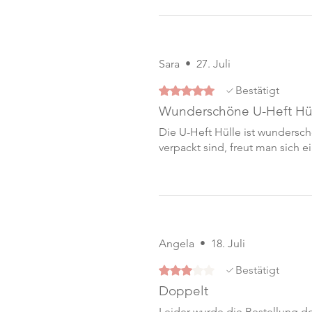
Sara
•
27. Juli
Mit 5 von 5 Sternen bewertet.
Bestätigt
Wunderschöne U-Heft Hül
Die U-Heft Hülle ist wundersch
verpackt sind, freut man sich e
Angela
•
18. Juli
Mit 3 von 5 Sternen bewertet.
Bestätigt
Doppelt
Leider wurde die Bestellung d