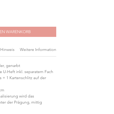
DEN WARENKORB
Hinweis
Weitere Informationen
der, genarbt
e U-Heft inkl. separatem Fach
 + 1 Kartenschlitz auf der
 cm
alisierung wird das
er der Prägung, mittig