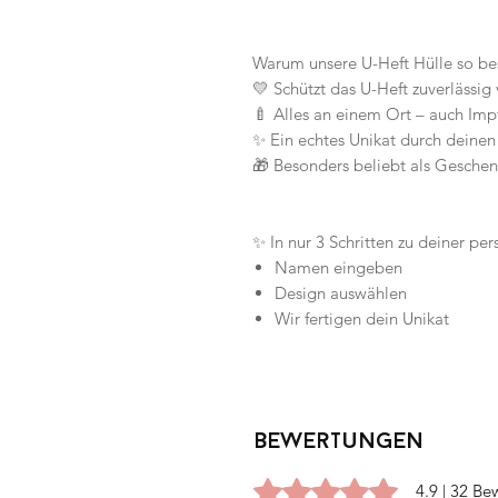
Warum unsere U-Heft Hülle so bes
💛 Schützt das U-Heft zuverlässi
🍼 Alles an einem Ort – auch Im
✨ Ein echtes Unikat durch dein
🎁 Besonders beliebt als Geschen
✨ In nur 3 Schritten zu deiner per
Namen eingeben
Design auswählen
Wir fertigen dein Unikat
Bewertungen
Mit 4,9 von 5 Sternen bewertet.
4.9 | 32 B