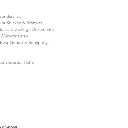
onders ist:
g vor Knicken & Schmutz
pfpass & wichtige Dokumente
en Wunschnamen
k zur Geburt & Babyparty.
sonalisierten Hülle
ewertungen