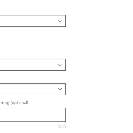
eis
rung (optional)
0/20