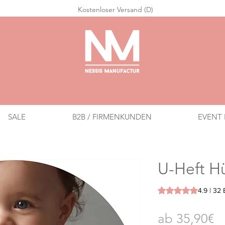
Ko
stenloser Versand (D)
SALE
B2B / FIRMENKUNDEN
EVENT 
U-Heft Hü
Das Rating beträgt
4.9 | 32
Sa
ab
35,90€