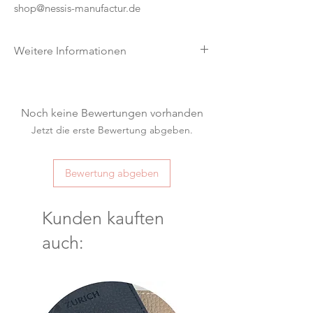
shop@nessis-manufactur.de
Weitere Informationen
Dieses Produkt wird individuell nach
Ihren Vorgaben gefertigt. Für
personalisierte Produkte besteht kein
Noch keine Bewertungen vorhanden
Widerrufsrecht (§ 312g Abs. 2 Nr. 1
Jetzt die erste Bewertung abgeben.
BGB).
Bewertung abgeben
Kunden kauften
auch: