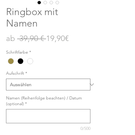
Ringbox mit
Namen
Standardpreis
Sale-
ab
 39,90 € 
19,90€
Preis
Schriftfarbe
*
Aufschrift
*
Namen (Reihenfolge beachten) / Datum
(optional)
*
0/500