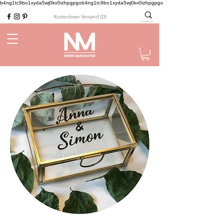
b4ng1tc9bo1xyda5wj0kv0izhpgpgob4ng1tc9bo1xyda5wj0kv0izhpgpgo
Ko
stenloser Versand (D)