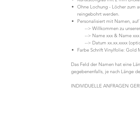
Ohne Lochung - Löcher zum a
reingebohrt werden.
Personalisiert mit Namen, au
--> Willkommen zu unserer 
--> Name xxx & Name xxx
--> Datum xx.xx.xxxx (optio
Farbe Schrift Vinylfolie: Gold
Das Feld der Namen hat eine Läng
gegebenenfalls, je nach Länge d
INDIVIDUELLE ANFRAGEN GERN