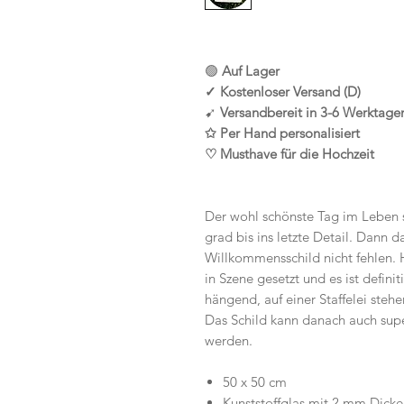
🟢
Auf Lager
✓ Kostenloser Versand (D)
➹
Versandbereit in 3-6 Werktage
✩ Per Hand personalisiert
♡ Musthave für die Hochzeit
Der wohl schönste Tag im Leben s
grad bis ins letzte Detail. Dann d
Willkommensschild nicht fehlen. 
in Szene gesetzt und es ist definit
hängend, auf einer Staffelei steh
Das Schild kann danach auch supe
werden.
50 x 50 cm
Kunststoffglas mit 2 mm Dicke 