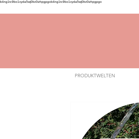
b4ng1tc9bo1xyda5wj0kv0izhpgpgob4ng1tc9bo1xyda5wj0kv0izhpgpgo
PRODUKTWELTEN