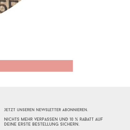
Herz Maßkrugband gelasert
Sale-Preis
ab
17,90 €
Jetzt unseren Newsletter abonnieren.
Nichts mehr verpassen und 10 % rabatt auf
deine erste bestellung sichern.