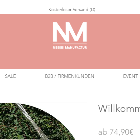
Ko
stenloser Versand (D)
SALE
B2B / FIRMENKUNDEN
EVENT 
Willkomm
Sa
ab
74,90€