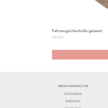
Fahrzeugscheinhülle gelasert
Preis
24,90 €
NESSIS MANUFACTUR
Alle Produkte
Gutscheine
Unsere Story