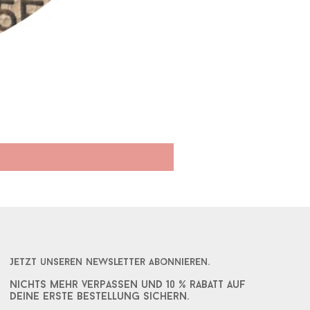
Herz Maßkrugband gelasert
Sale-Preis
ab
17,90 €
Jetzt unseren Newsletter abonnieren.
Nichts mehr verpassen und 10 % rabatt auf
deine erste bestellung sichern.