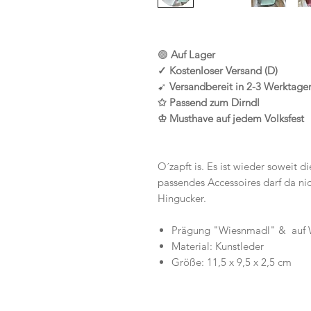
🟢
Auf Lager
✓ Kostenloser Versand (D)
➹
Versandbereit in 2-3 Werktage
✩ Passend zum Dirndl
♔ Musthave auf jedem Volksfest
O´zapft is. Es ist wieder soweit d
passendes Accessoires darf da nic
Hingucker.
Prägung "Wiesnmadl" & auf 
Material: Kunstleder
Größe: 11,5 x 9,5 x 2,5
cm