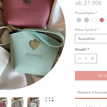
Sa
ab
21,90€
Pr
Produktfarbe
*
Wiesn Symbol
*
Auswählen
Anzahl
*
IN 
Weitere Informat