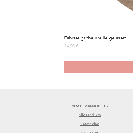
Fahrzeugscheinhülle gelasert
Preis
24,90 €
NESSIS MANUFACTUR
Alle Produkte
Gutscheine
Unsere Story