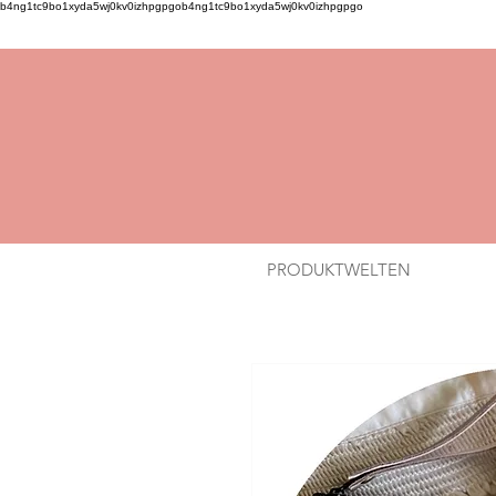
b4ng1tc9bo1xyda5wj0kv0izhpgpgob4ng1tc9bo1xyda5wj0kv0izhpgpgo
PRODUKTWELTEN